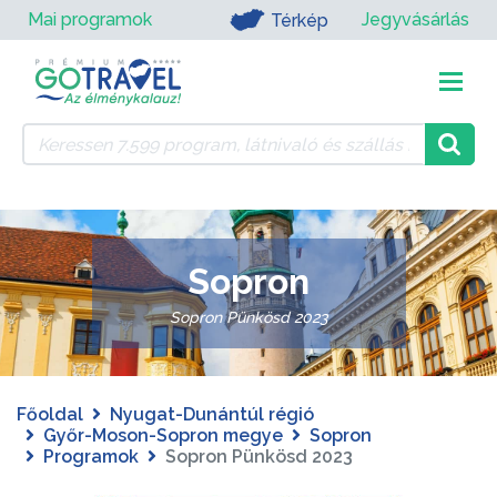
Mai programok
Jegyvásárlás
Térkép
Sopron
Sopron Pünkösd 2023
Főoldal
Nyugat-Dunántúl régió
Győr-Moson-Sopron megye
Sopron
Programok
Sopron Pünkösd 2023