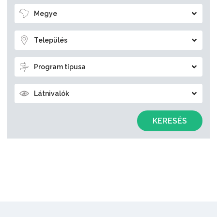
Megye
Település
Program típusa
Látnivalók
KERESÉS