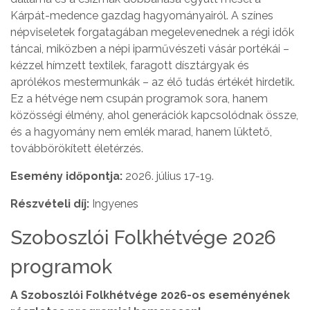
Kárpát-medence gazdag hagyományairól. A színes
népviseletek forgatagában megelevenednek a régi idők
táncai, miközben a népi iparművészeti vásár portékái –
kézzel hímzett textilek, faragott dísztárgyak és
aprólékos mestermunkák – az élő tudás értékét hirdetik.
Ez a hétvége nem csupán programok sora, hanem
közösségi élmény, ahol generációk kapcsolódnak össze,
és a hagyomány nem emlék marad, hanem lüktető,
továbbörökített életérzés.
Esemény időpontja:
2026. július 17-19.
Részvételi díj:
Ingyenes
Szoboszlói Folkhétvége 2026
programok
A Szoboszlói Folkhétvége 2026-os eseményének