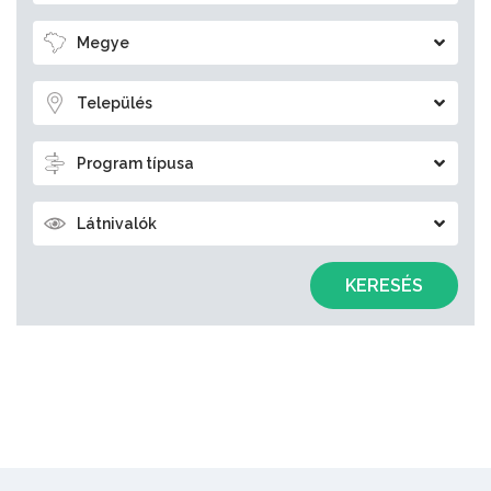
Megye
Település
Program típusa
Látnivalók
KERESÉS