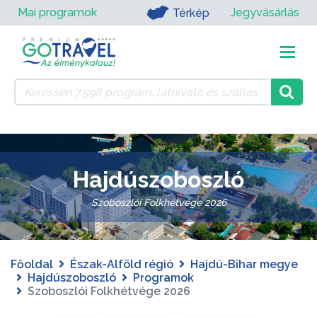
Mai programok
Jegyvásárlás
Térkép
Hajdúszoboszló
Szoboszlói Folkhétvége 2026
Főoldal
Észak-Alföld régió
Hajdú-Bihar megye
Hajdúszoboszló
Programok
Szoboszlói Folkhétvége 2026