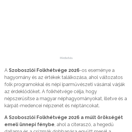
Hirdetés
A
Szoboszlói Folkhétvége 2026
-os eseménye a
hagyomány és az értékek találkozása, ahol változatos
folk programokkal és népi iparművészeti vásárral várják
az érdeklődőket. A folkhétvége célja, hogy
népszerűsítse a magyar néphagyományokat, illetve és a
kárpát-medencei népzenét és néptáncokat.
A Szoboszlói Folkhétvége 2026 a múlt örökségét
emeli ünnepi fénybe
, ahol a citeraszó, a hegedű
dallama és a csizmák dobbanása együtt mesél a