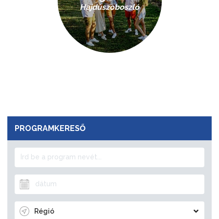
Hajdúszoboszló
PROGRAMKERESŐ
Régió