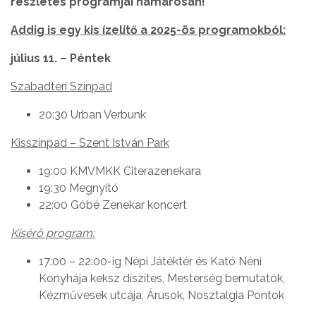
részletes programjai hamarosan!
Addig is egy kis ízelítő a 2025-ös programokból:
július 11. – Péntek
Szabadtéri Színpad
20:30 Urban Verbunk
Kisszínpad – Szent István Park
19:00 KMVMKK Citerazenekara
19:30 Megnyitó
22:00 Góbé Zenekar koncert
Kísérő program:
17:00 – 22:00-ig Népi Játéktér és Kató Néni
Konyhája keksz díszítés, Mesterség bemutatók,
Kézművesek utcája, Árusok, Nosztalgia Pontok