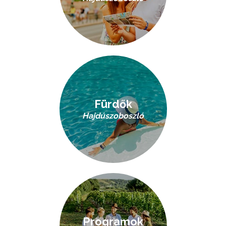
Fürdők
Hajdúszoboszló
Programok