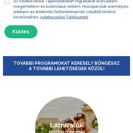
Az Adatkezelési Tájékoztatóban foglaltakat elolvastam,
megértettem és tudomásul vettem. Hozzájárulok személyes
adataim az értékelés feltüntetésének céljából történő
kezeléséhez.
Adatkezelési Tájékoztató
Küldés
TOVÁBBI PROGRAMOKAT KERESEL? BÖNGÉSSZ
A TOVÁBBI LEHETŐSÉGEK KÖZÜL!
Látnivalók
Hajdúszoboszló