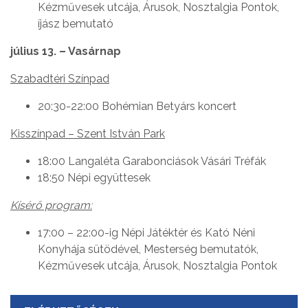
Kézművesek utcája, Árusok, Nosztalgia Pontok,
íjász bemutató
július 13. – Vasárnap
Szabadtéri Színpad
20:30-22:00 Bohémian Betyárs koncert
Kisszínpad – Szent István Park
18:00 Langaléta Garabonciások Vásári Tréfák
18:50 Népi együttesek
Kísérő program:
17:00 – 22:00-ig Népi Játéktér és Kató Néni
Konyhája sütödével, Mesterség bemutatók,
Kézművesek utcája, Árusok, Nosztalgia Pontok