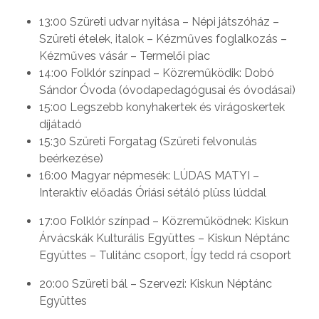
13:00 Szüreti udvar nyitása – Népi játszóház –
Szüreti ételek, italok – Kézműves foglalkozás –
Kézműves vásár – Termelői piac
14:00 Folklór színpad – Közreműködik: Dobó
Sándor Óvoda (óvodapedagógusai és óvodásai)
15:00 Legszebb konyhakertek és virágoskertek
díjátadó
15:30 Szüreti Forgatag (Szüreti felvonulás
beérkezése)
16:00 Magyar népmesék: LÚDAS MATYI –
Interaktív előadás Óriási sétáló plüss lúddal
17:00 Folklór színpad – Közreműködnek: Kiskun
Árvácskák Kulturális Együttes – Kiskun Néptánc
Együttes – Tulitánc csoport, Így tedd rá csoport
20:00 Szüreti bál – Szervezi: Kiskun Néptánc
Együttes