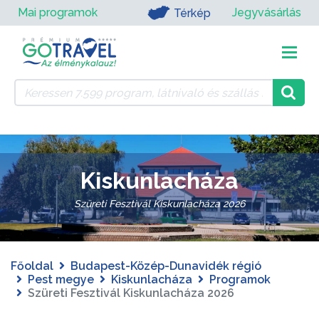
Mai programok
Jegyvásárlás
Térkép
Kiskunlacháza
Szüreti Fesztivál Kiskunlacháza 2026
Főoldal
Budapest-Közép-Dunavidék régió
Pest megye
Kiskunlacháza
Programok
Szüreti Fesztivál Kiskunlacháza 2026