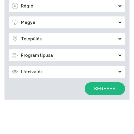
Régió
Megye
Település
Program típusa
Látnivalók
KERESÉS