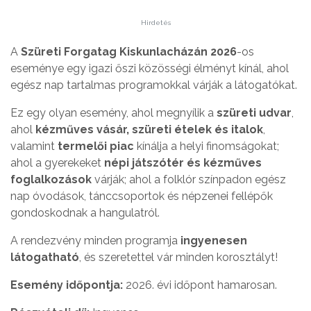
Hirdetés
A
Szüreti Forgatag Kiskunlacházán 2026
-os
eseménye egy igazi őszi közösségi élményt kínál, ahol
egész nap tartalmas programokkal várják a látogatókat.
Ez egy olyan esemény, ahol megnyílik a
szüreti udvar
,
ahol
kézműves vásár, szüreti ételek és italok
,
valamint
termelői piac
kínálja a helyi finomságokat;
ahol a gyerekeket
népi játszótér és kézműves
foglalkozások
várják; ahol a folklór színpadon egész
nap óvodások, tánccsoportok és népzenei fellépők
gondoskodnak a hangulatról.
A rendezvény minden programja
ingyenesen
látogatható
, és szeretettel vár minden korosztályt!
Esemény időpontja:
2026. évi időpont hamarosan.