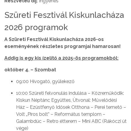
Részvételi díj:
Ingyenes
Szüreti Fesztivál Kiskunlacháza
2026 programok
A Szüreti Fesztivál Kiskunlacháza 2026-os
eseményének részletes programjai hamarosan!
Addig is egy kis ízelítő a 2025-ös programokból:
október 4. – Szombat
09:00 Hívogató, gyülekező
10:00 Szüreti felvonulás indulása – Közreműködik:
Kiskun Néptánc Együttes, Útvonal: Művelődési
Ház – Ezüstfenyő Idősek Otthona – Perei temető –
Volt „Piros bolt” – Református templom –
Galambdúc – Retro étterem – Mini ABC (Rákóczi út
vége)