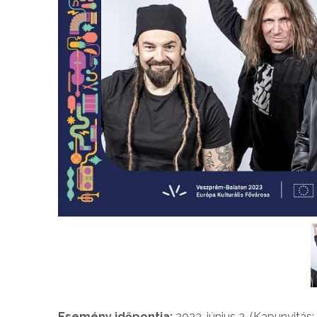
Esemény időpontja:
2023. június 2. (Kapunyitás: