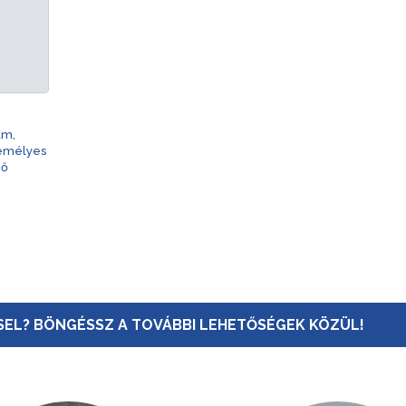
am,
zemélyes
nő
EL? BÖNGÉSSZ A TOVÁBBI LEHETŐSÉGEK KÖZÜL!