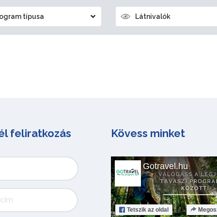
ogram típusa
Látnivalók
él feliratkozás
Kövess minket
Gotravel.hu
Tetszik
az oldal
Megos