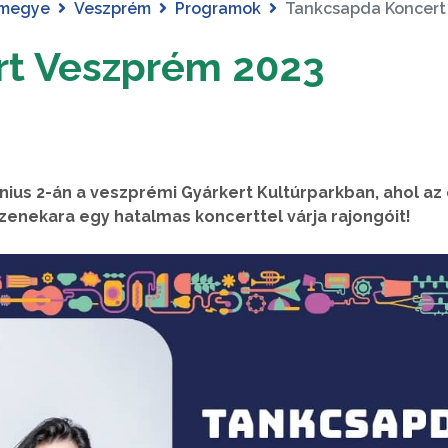
 megye
Veszprém
Programok
Tankcsapda Koncert
rt Veszprém 2023
nius 2-án a veszprémi Gyárkert Kultúrparkban, ahol az
enekara egy hatalmas koncerttel várja rajongóit!