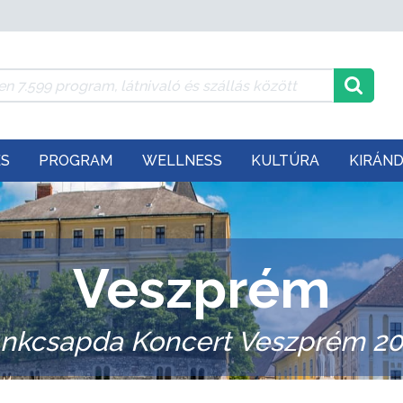
ÉS
PROGRAM
WELLNESS
KULTÚRA
KIRÁN
Veszprém
nkcsapda Koncert Veszprém 20