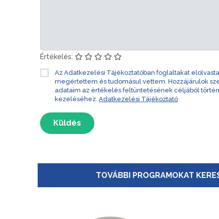
Értékelés:
Az Adatkezelési Tájékoztatóban foglaltakat elolvast
megértettem és tudomásul vettem. Hozzájárulok s
adataim az értékelés feltüntetésének céljából törté
kezeléséhez.
Adatkezelési Tájékoztató
Küldés
TOVÁBBI PROGRAMOKAT KERES