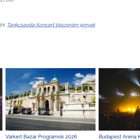
ni:
Tankcsapda Koncert Veszprém jegyek
t Bazár Programok 2026
Budapest Aréna Koncerte