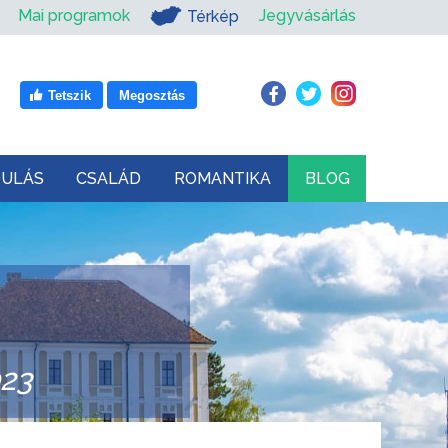
Mai programok
Jegyvásárlás
Térkép
Tetszik
Megosztás
DULÁS
CSALÁD
ROMANTIKA
BLOG
23