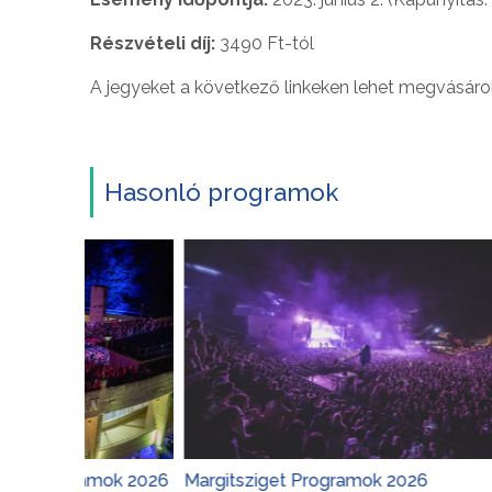
Részvételi díj:
3490 Ft-tól
A jegyeket a következő linkeken lehet megvásárol
Hasonló programok
gramok 2026
Margitsziget Programok 2026
Várker