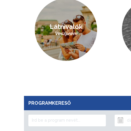
Látnivalók
Veszprém
PROGRAMKERESŐ