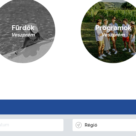
Fürdők
Programok
Veszprém
Veszprém
Régió