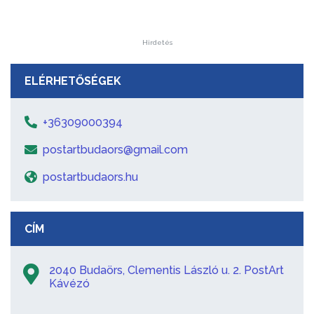
Hirdetés
ELÉRHETŐSÉGEK
+36309000394
postartbudaors@gmail.com
postartbudaors.hu
CÍM
2040 Budaörs, Clementis László u. 2. PostArt
Kávézó