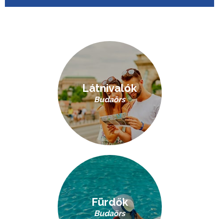
Látnivalók
Budaörs
Fürdők
Budaörs