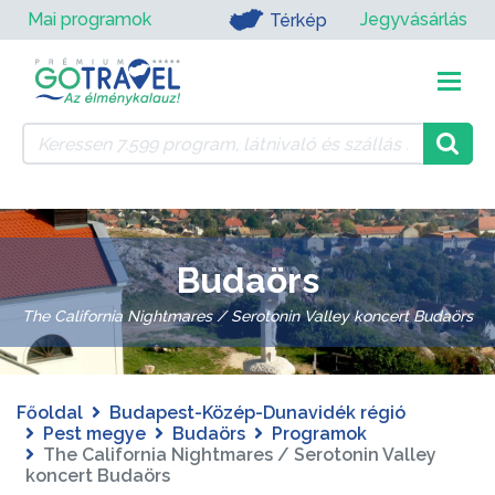
Mai programok
Jegyvásárlás
Térkép
Budaörs
The California Nightmares / Serotonin Valley koncert Budaörs
Főoldal
Budapest-Közép-Dunavidék régió
Pest megye
Budaörs
Programok
The California Nightmares / Serotonin Valley
koncert Budaörs