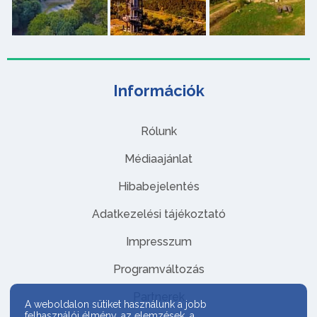
Információk
Rólunk
Médiaajánlat
Hibabejelentés
Adatkezelési tájékoztató
Impresszum
Programváltozás
Partnerek
A weboldalon sütiket használunk a jobb
felhasználói élmény, az elemzések, a