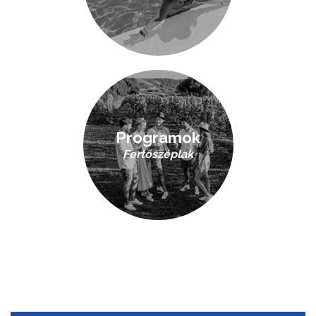
Programok
Fertőszéplak