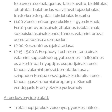
felelevenítése bálagurítás, talicskaváltó, biciklitolás,
létrafutás, bálahordás vasvillával tojásdobálás,
traktorkerékforgatás, tökdobálás kosárba
11:00 Zenés műsor gyerekekkel – gyerekeknek,
Fertő-part óvodásainak, általános iskolásainak,
középiskolásainak zenés, táncos valamint prózai
bemutatkozása a színpadon
12:00 Köszöntő és díjak átadása:
12:15-15:00 A Porpáczy Technikum tanulóinak
valamint kapcsolódó együtteseinek - fellépőinek
és a Fertő-part nyugdíjas csoportjainak zenés,
táncos valamint prózai bemutatkozása a
színpadon Európa országainak kulturális, zenés,
táncos, gasztronómiai programjai. Kiemelt
vendégünk: Erdély-Székelyudvarhely
A rendezvény ideje alatt:
Tréfás népi játékok versenye: gyerekek, nők és