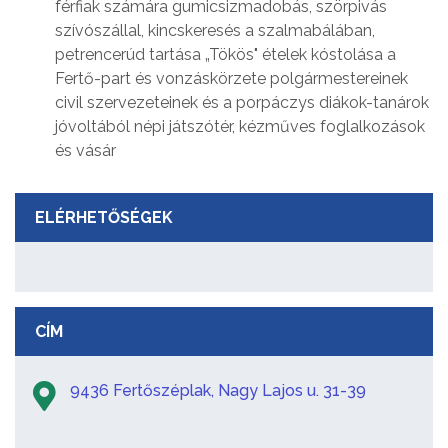
férfiak számára gumicsizmadobás, szörpivás
szívószállal, kincskeresés a szalmabálában,
petrencerúd tartása „Tökös" ételek kóstolása a
Fertő-part és vonzáskörzete polgármestereinek
civil szervezeteinek és a porpáczys diákok-tanárok
jóvoltából népi játszótér, kézműves foglalkozások
és vásár
ELÉRHETŐSÉGEK
CÍM
9436 Fertőszéplak, Nagy Lajos u. 31-39