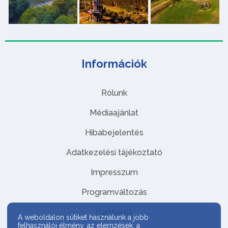
Információk
Rólunk
Médiaajánlat
Hibabejelentés
Adatkezelési tájékoztató
Impresszum
Programváltozás
Partnerek
A weboldalon sütiket használunk a jobb
felhasználói élmény, az elemzések, a