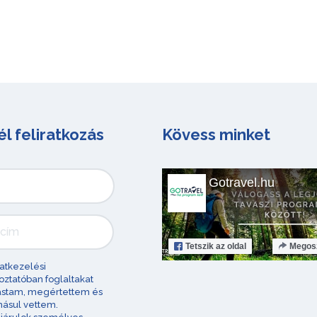
él feliratkozás
Kövess minket
Gotravel.hu
Tetszik
az oldal
Megos
atkezelési
oztatóban foglaltakat
astam, megértettem és
ásul vettem.