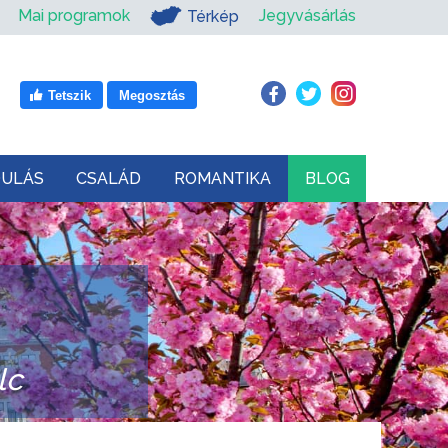
Mai programok
Jegyvásárlás
Térkép
Tetszik
Megosztás
DULÁS
CSALÁD
ROMANTIKA
BLOG
lc