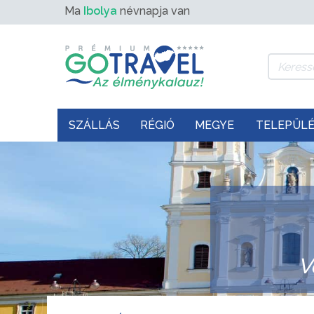
Ma
Ibolya
névnapja van
SZÁLLÁS
RÉGIÓ
MEGYE
TELEPÜL
V