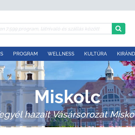
ÉS
PROGRAM
WELLNESS
KULTÚRA
KIRÁN
Miskolc
egyél hazait Vásársorozat Misko