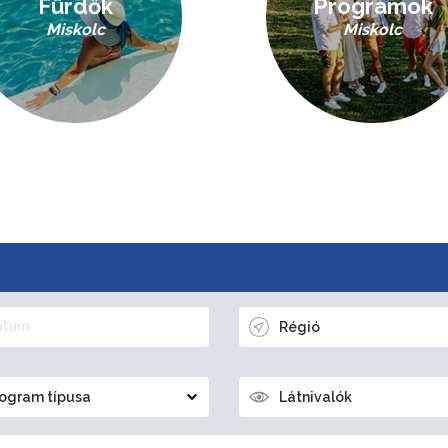
Fürdők
Programok
Miskolc
Miskolc
Régió
ogram típusa
Látnivalók