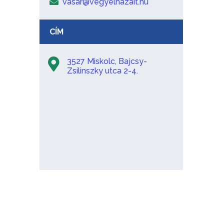
vasar@vegyelhazait.hu
CÍM
3527 Miskolc, Bajcsy-
Zsilinszky utca 2-4.