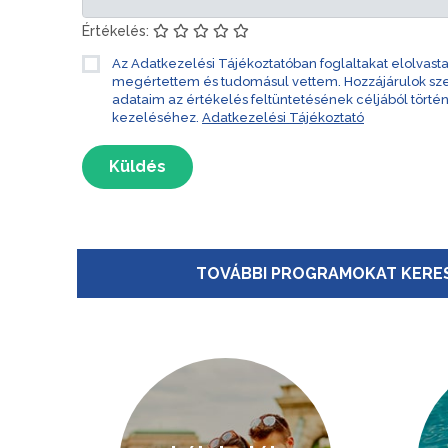
Értékelés:
Az Adatkezelési Tájékoztatóban foglaltakat elolvast
megértettem és tudomásul vettem. Hozzájárulok s
adataim az értékelés feltüntetésének céljából törté
kezeléséhez.
Adatkezelési Tájékoztató
Küldés
TOVÁBBI PROGRAMOKAT KERES