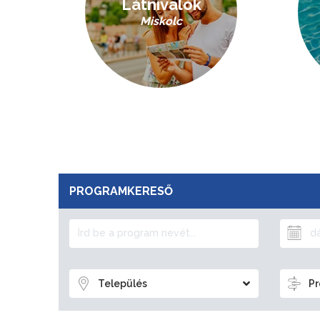
Látnivalók
Miskolc
PROGRAMKERESŐ
Település
Pr