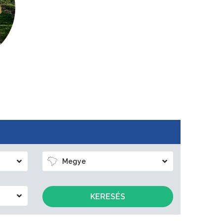
Megye
KERESÉS