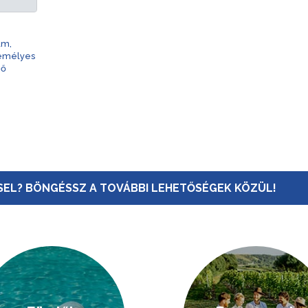
am,
zemélyes
nő
EL? BÖNGÉSSZ A TOVÁBBI LEHETŐSÉGEK KÖZÜL!