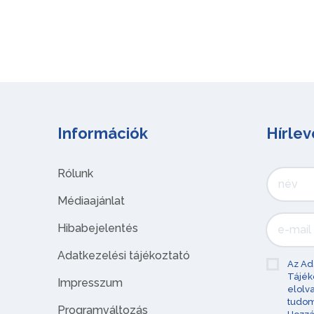
Információk
Hírlev
Rólunk
Médiaajánlat
Hibabejelentés
Adatkezelési tájékoztató
Az Ad
Tájék
Impresszum
elolv
tudom
Programváltozás