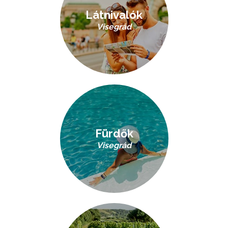
Látnivalók
Visegrád
Fürdők
Visegrád