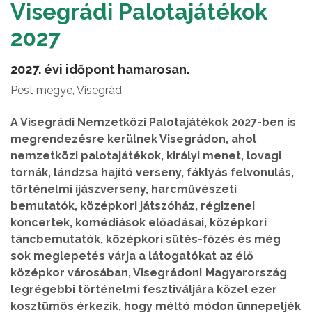
Visegrádi Palotajátékok
2027
2027. évi időpont hamarosan.
Pest megye, Visegrád
A Visegrádi Nemzetközi Palotajátékok 2027-ben is
megrendezésre kerülnek Visegrádon, ahol
nemzetközi palotajátékok, királyi menet, lovagi
tornák, lándzsa hajító verseny, fáklyás felvonulás,
történelmi íjászverseny, harcművészeti
bemutatók, középkori játszóház, régizenei
koncertek, komédiások előadásai, középkori
táncbemutatók, középkori sütés-főzés és még
sok meglepetés várja a látogatókat az élő
középkor városában, Visegrádon! Magyarország
legrégebbi történelmi fesztiváljára közel ezer
kosztümös érkezik, hogy méltó módon ünnepeljék