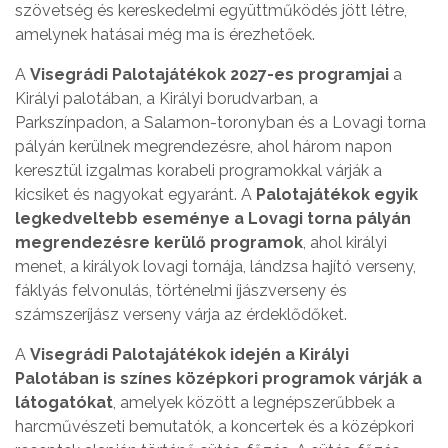
szövetség és kereskedelmi együttműködés jött létre,
amelynek hatásai még ma is érezhetőek.
A
Visegrádi Palotajátékok 2027-es programjai
a
Királyi palotában, a Királyi borudvarban, a
Parkszínpadon, a Salamon-toronyban és a Lovagi torna
pályán kerülnek megrendezésre, ahol három napon
keresztül izgalmas korabeli programokkal várják a
kicsiket és nagyokat egyaránt. A
Palotajátékok egyik
legkedveltebb eseménye a Lovagi torna pályán
megrendezésre kerülő programok
, ahol királyi
menet, a királyok lovagi tornája, lándzsa hajító verseny,
fáklyás felvonulás, történelmi íjászverseny és
számszeríjász verseny várja az érdeklődőket.
A
Visegrádi Palotajátékok idején a Királyi
Palotában is színes középkori programok várják a
látogatókat
, amelyek között a legnépszerűbbek a
harcművészeti bemutatók, a koncertek és a középkori