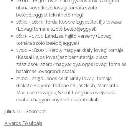
16:00 - 16:30 Lovas harci gyakorlatok (A rögtön
utána következő lovagi tornára szóló
belépőjeggyel tekinthető meg)
16:30 - 16:45 Torda Köböre Egyesület ifjú lovasai
(Lovagi tornára szóló belépőjeggyel)
16:45 - 17:00 Lándzsa hajító verseny (Lovagi
tornára szóló belépőjeggyel)
17:00 - 18:00 I. Károly magyar király lovagi tornája
(Kassai Lajos lovasíjász bemutatója, olasz
zászlósok, szerb-magyar gyalogos lovagi torna és
hatalmas lovagrendi csata)
21:00 - 21:50 János cseh király lovagi tornája
(Fekete Sólyom Történelmi Íjászklub, Memento
Mori cseh lovagok, Szent Longinus és éjszakai
csata a hagyományőrző csapatokkal)
július 11. - Szombat
A város Fő utcája