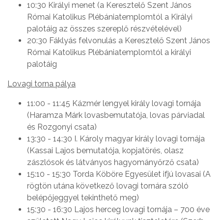
10:30 Királyi menet (a Keresztelő Szent János
Római Katolikus Plébániatemplomtól a Királyi
palotáig az összes szereplő részvételével)
20:30 Fáklyás felvonulás a Keresztelő Szent János
Római Katolikus Plébániatemplomtól a királyi
palotáig
Lovagi torna pálya
11:00 - 11:45 Kázmér lengyel király lovagi tornája
(Haramza Márk lovasbemutatója, lovas párviadal
és Rozgonyi csata)
13:30 - 14:30 I. Károly magyar király lovagi tornája
(Kassai Lajos bemutatója, kopjatörés, olasz
zászlósok és látványos hagyományőrző csata)
15:10 - 15:30 Torda Köböre Egyesület ifjú lovasai (A
rögtön utána következő lovagi tornára szóló
belépőjeggyel tekinthető meg)
15:30 - 16:30 Lajos herceg lovagi tornája – 700 éve