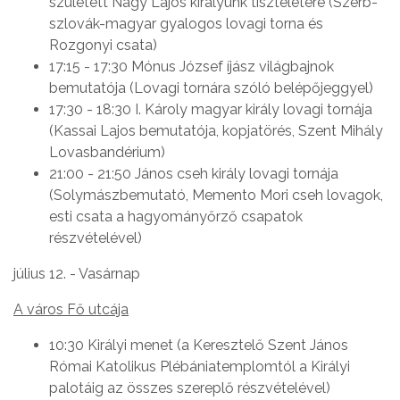
született Nagy Lajos királyunk tiszteletére (Szerb-
szlovák-magyar gyalogos lovagi torna és
Rozgonyi csata)
17:15 - 17:30 Mónus József íjász világbajnok
bemutatója (Lovagi tornára szóló belépőjeggyel)
17:30 - 18:30 I. Károly magyar király lovagi tornája
(Kassai Lajos bemutatója, kopjatörés, Szent Mihály
Lovasbandérium)
21:00 - 21:50 János cseh király lovagi tornája
(Solymászbemutató, Memento Mori cseh lovagok,
esti csata a hagyományőrző csapatok
részvételével)
július 12. - Vasárnap
A város Fő utcája
10:30 Királyi menet (a Keresztelő Szent János
Római Katolikus Plébániatemplomtól a Királyi
palotáig az összes szereplő részvételével)