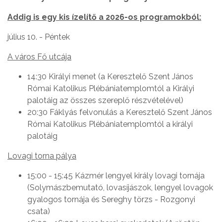
Addig is egy kis ízelítő a 2026-os programokból:
július 10. - Péntek
A város Fő utcája
14:30 Királyi menet (a Keresztelő Szent János
Római Katolikus Plébániatemplomtól a Királyi
palotáig az összes szereplő részvételével)
20:30 Fáklyás felvonulás a Keresztelő Szent János
Római Katolikus Plébániatemplomtól a királyi
palotáig
Lovagi torna pálya
15:00 - 15:45 Kázmér lengyel király lovagi tornája
(Solymászbemutató, lovasíjászok, lengyel lovagok
gyalogos tornája és Sereghy törzs - Rozgonyi
csata)