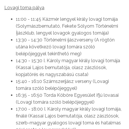
Lovagi torna pálya
11:00 - 11:45 Kázmér lengyel király lovagi tornája
(Solymászbemutató, Fekete Sólyom Történelmi
Íjászklub, lengyel lovagok gyalogos tornája)
13:30 - 14:30 Történelmi íjászverseny (A rögtön
utána következő lovagi tornára szóló
belépőjeggyel tekinthető meg)
14:30 - 15:30 I. Károly magyar király lovagi tornája
(Kassai Lajos bemutatója, olasz zászlósok,
kopjatörés és nagyszabású csata)
15:40 - 16:10 Számszeríjász verseny (Lovagi
tornára szóló belépőjeggyel)
16:35 - 16:50 Torda Köböre Egyesület ifjú lovasai
(Lovagi tornára szóló belépőjeggyel)
17:00 - 18:00 I. Károly magyar király lovagi tornája,
finálé (Kassai Lajos bemutatója, olasz zászlósok,
szerb-magyar gyalogos lovagi torna és hatalmas