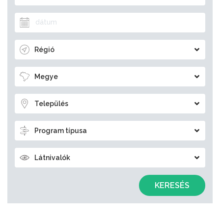
Régió
Megye
Település
Program típusa
Látnivalók
KERESÉS