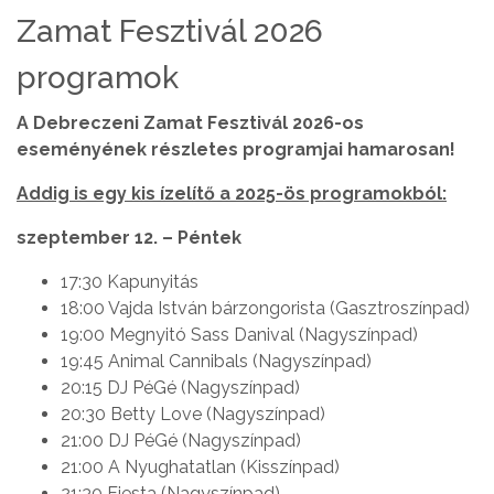
Zamat Fesztivál 2026
programok
A Debreczeni Zamat Fesztivál 2026-os
eseményének részletes programjai hamarosan!
Addig is egy kis ízelítő a 2025-ös programokból:
szeptember 12. – Péntek
17:30 Kapunyitás
18:00 Vajda István bárzongorista (Gasztroszínpad)
19:00 Megnyitó Sass Danival (Nagyszínpad)
19:45 Animal Cannibals (Nagyszínpad)
20:15 DJ PéGé (Nagyszínpad)
20:30 Betty Love (Nagyszínpad)
21:00 DJ PéGé (Nagyszínpad)
21:00 A Nyughatatlan (Kisszínpad)
21:30 Fiesta (Nagyszínpad)