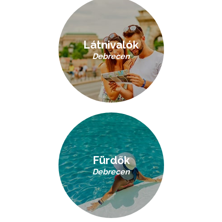
Látnivalók
Debrecen
Fürdők
Debrecen