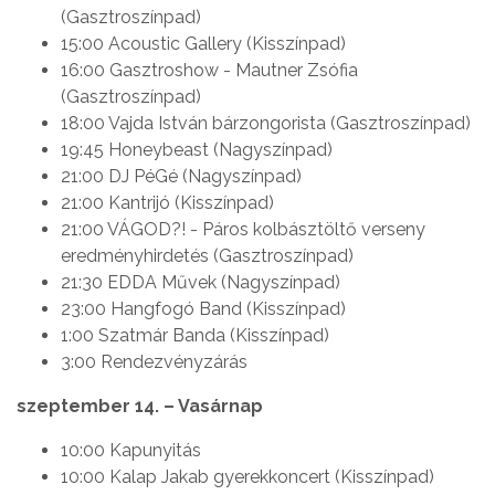
(Gasztroszínpad)
15:00 Acoustic Gallery (Kisszínpad)
16:00 Gasztroshow - Mautner Zsófia
(Gasztroszínpad)
18:00 Vajda István bárzongorista (Gasztroszínpad)
19:45 Honeybeast (Nagyszínpad)
21:00 DJ PéGé (Nagyszínpad)
21:00 Kantrijó (Kisszínpad)
21:00 VÁGOD?! - Páros kolbásztöltő verseny
eredményhirdetés (Gasztroszínpad)
21:30 EDDA Művek (Nagyszínpad)
23:00 Hangfogó Band (Kisszínpad)
1:00 Szatmár Banda (Kisszínpad)
3:00 Rendezvényzárás
szeptember 14. – Vasárnap
10:00 Kapunyitás
10:00 Kalap Jakab gyerekkoncert (Kisszínpad)