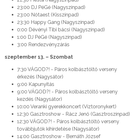
23:00 DJ PéGé (Nagyszínpad)
23:00 Nótaest (Kisszínpad)
23:30 Happy Gang (Nagyszínpad)
0:00 Dévényi Tibi bácsi (Nagyszínpad)
1:00 DJ PéGé (Nagyszínpad)
3:00 Rendezvényzárás
szeptember 13. – Szombat
7:30 VÁGOD?! - Páros kolbásztöltő verseny
érkezés (Nagysátor)
9:00 Kapunyitás
9:00 VÁGOD?! - Páros kolbásztöltő verseny
kezdés (Nagysátor)
10:00 Veranki gyerekkoncert (Víztoronykert)
12:30 Gasztroshow - Rácz Jenő (Gasztroszínpad)
12:30 VÁGOD?! - Páros kolbásztöltő verseny
továbbjutók kihirdetése (Nagysátor)
14:00 Gasztroshow - Bernáth József