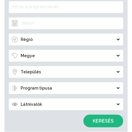
Régió
Megye
Település
Program típusa
Látnivalók
KERESÉS