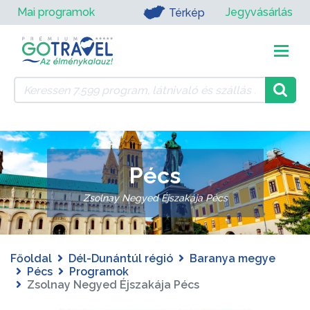
Mai programok
Jegyvásárlás
Térkép
Pécs
Zsolnay Negyed Éjszakája Pécs
Főoldal
Dél-Dunántúl régió
Baranya megye
Pécs
Programok
Zsolnay Negyed Éjszakája Pécs