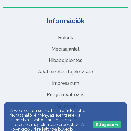
Információk
Rólunk
Médiaajánlat
Hibabejelentés
Adatkezelési tájékoztató
Impresszum
Programváltozás
Partnerek
A weboldalon sütiket használunk a jobb
felhasználói élmény, az elemzések, a
Kapcsolat
személyre szabott tartalmak és a
hirdetések megjelenítése érdekében. A
Elfogadom
következő linkre kattintva bővebb