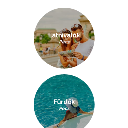
Látnivalók
Pécs
Fürdők
Pécs