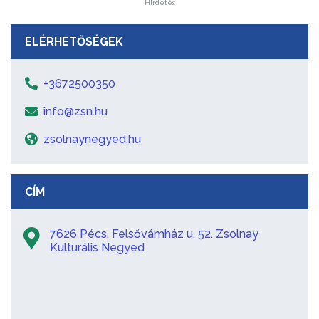
Hirdetés
ELÉRHETŐSÉGEK
+3672500350
info@zsn.hu
zsolnaynegyed.hu
CÍM
7626 Pécs, Felsővámház u. 52. Zsolnay
Kulturális Negyed