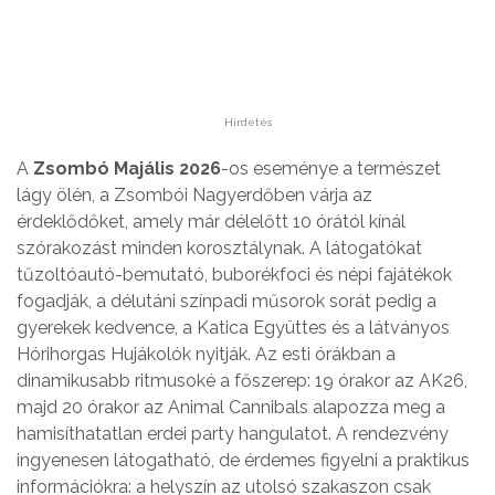
Hirdetés
A
Zsombó Majális 2026
-os eseménye a természet
lágy ölén, a Zsombói Nagyerdőben várja az
érdeklődőket, amely már délelőtt 10 órától kínál
szórakozást minden korosztálynak. A látogatókat
tűzoltóautó-bemutató, buborékfoci és népi fajátékok
fogadják, a délutáni színpadi műsorok sorát pedig a
gyerekek kedvence, a Katica Együttes és a látványos
Hórihorgas Hujákolók nyitják. Az esti órákban a
dinamikusabb ritmusoké a főszerep: 19 órakor az AK26,
majd 20 órakor az Animal Cannibals alapozza meg a
hamisíthatatlan erdei party hangulatot. A rendezvény
ingyenesen látogatható, de érdemes figyelni a praktikus
információkra: a helyszín az utolsó szakaszon csak