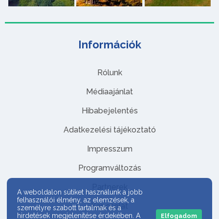
Információk
Rólunk
Médiaajánlat
Hibabejelentés
Adatkezelési tájékoztató
Impresszum
Programváltozás
Partnerek
A weboldalon sütiket használunk a jobb
felhasználói élmény, az elemzések, a
Kapcsolat
személyre szabott tartalmak és a
hirdetések megjelenítése érdekében. A
Elfogadom