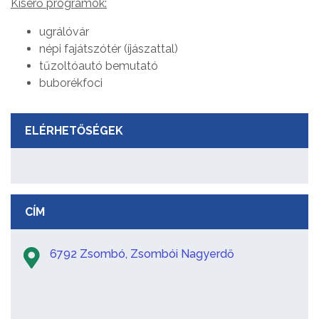
Kisérő programok:
ugrálóvár
népi fajátszótér (íjászattal)
tűzoltóautó bemutató
buborékfoci
ELÉRHETŐSÉGEK
CÍM
6792 Zsombó, Zsombói Nagyerdő