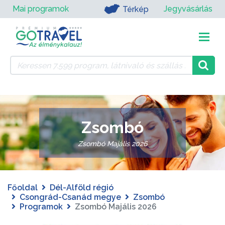
Mai programok
Jegyvásárlás
Térkép
Zsombó
Zsombó Majális 2026
Főoldal
Dél-Alföld régió
Csongrád-Csanád megye
Zsombó
Programok
Zsombó Majális 2026