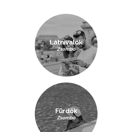
Látnivalók
Zsombó
Fürdők
Zsombó