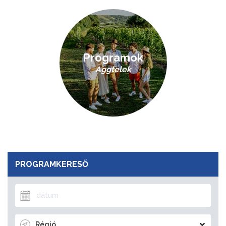
Programok
Aggtelek
PROGRAMKERESŐ
Régió