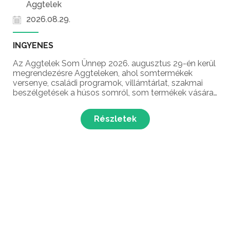
Aggtelek
2026.08.29.
INGYENES
Az Aggtelek Som Ünnep 2026. augusztus 29-én kerül
megrendezésre Aggteleken, ahol somtermékek
versenye, családi programok, villámtárlat, szakmai
beszélgetések a húsos somról, som termékek vására
és még sok meglepetés várja a látogatókat Aggtelek
népszerű nyári rendezvényén!
Részletek