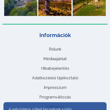
Információk
Rólunk
Médiaajánlat
Hibabejelentés
Adatkezelési tájékoztató
Impresszum
Programváltozás
Partnerek
A weboldalon sütiket használunk a jobb