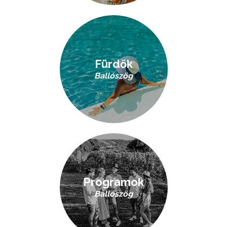
Fürdők
Ballószög
Programok
Ballószög