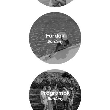
Fürdők
Bordány
Programok
Bordány