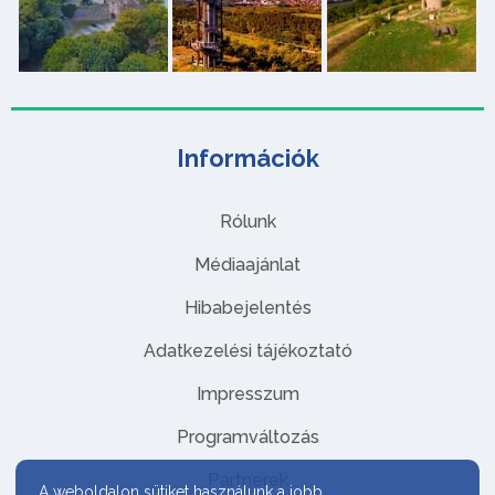
Információk
Rólunk
Médiaajánlat
Hibabejelentés
Adatkezelési tájékoztató
Impresszum
Programváltozás
Partnerek
A weboldalon sütiket használunk a jobb