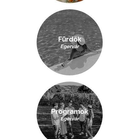
Fürdők
Egervár
Programok
Egervár