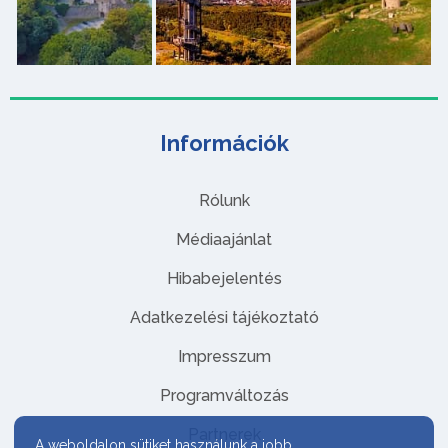
Információk
Rólunk
Médiaajánlat
Hibabejelentés
Adatkezelési tájékoztató
Impresszum
Programváltozás
Partnerek
A weboldalon sütiket használunk a jobb