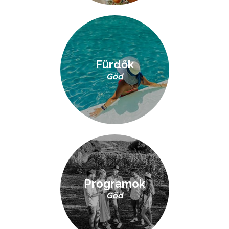
Fürdők
Göd
Programok
Göd