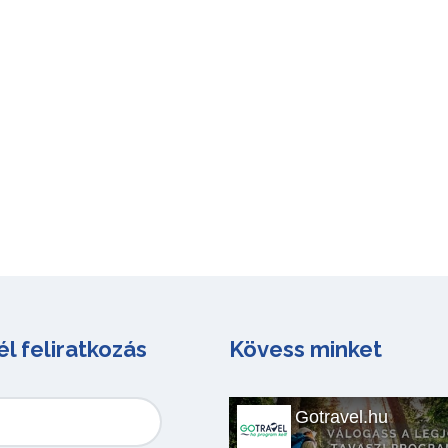
él feliratkozás
Kövess minket
Gotravel.hu