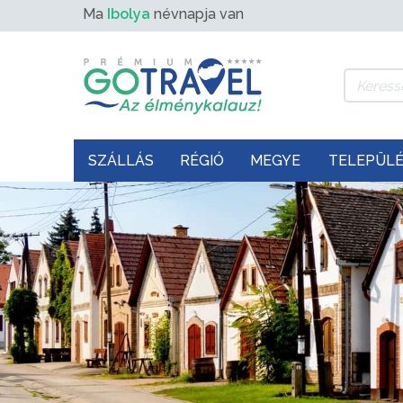
Ma
Ibolya
névnapja van
SZÁLLÁS
RÉGIÓ
MEGYE
TELEPÜL