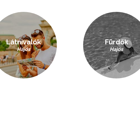
Látnivalók
Fürdők
Hajós
Hajós