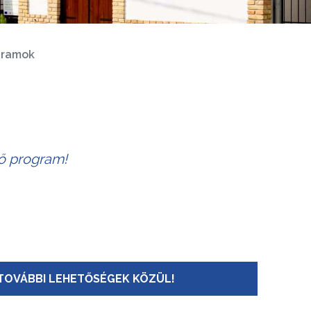
gramok
tő program!
TOVÁBBI LEHETŐSÉGEK KÖZÜL!