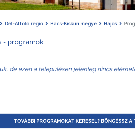
Dél-Alföld régió
Bács-Kiskun megye
Hajós
Pro
s - programok
juk, de ezen a településen jelenleg nincs elérhe
TOVÁBBI PROGRAMOKAT KERESEL? BÖNGÉSSZ A 