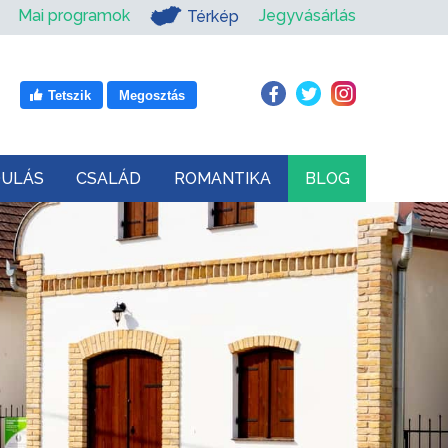
Mai programok
Jegyvásárlás
Térkép
Tetszik
Megosztás
DULÁS
CSALÁD
ROMANTIKA
BLOG