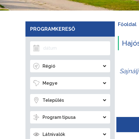
Főoldal
PROGRAMKERESŐ
Hajó
Régió
Sajnál
Megye
Település
Program típusa
Látnivalók