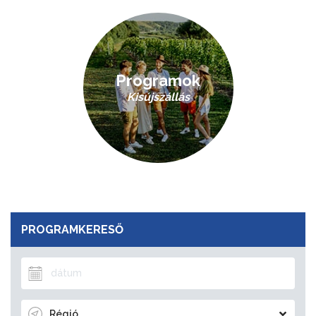
Programok
Kisújszállás
PROGRAMKERESŐ
Régió