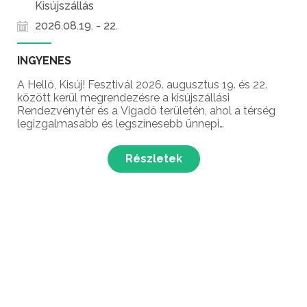
Kisújszállás
2026.08.19. - 22.
INGYENES
A Helló, Kisúj! Fesztivál 2026. augusztus 19. és 22.
között kerül megrendezésre a kisújszállási
Rendezvénytér és a Vigadó területén, ahol a térség
legizgalmasabb és legszínesebb ünnepi
programsorozata várja a látogatókat az augusztus
20-i hosszú hétvégén. Ez a négynapos nyári kulturális
Részletek
fesztivál tö...