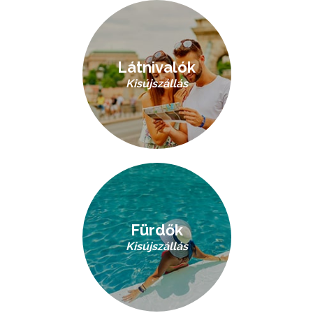
Látnivalók
Kisújszállás
Fürdők
Kisújszállás