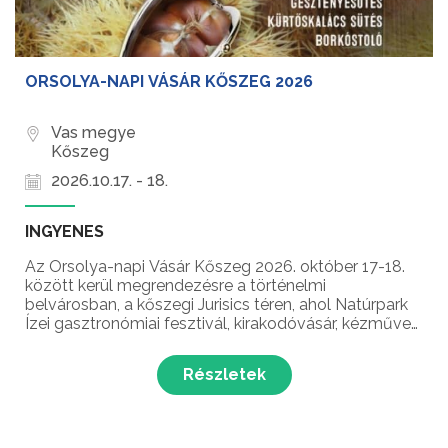
ORSOLYA-NAPI VÁSÁR KŐSZEG 2026
Vas megye
Kőszeg
2026.10.17. - 18.
INGYENES
Az Orsolya-napi Vásár Kőszeg 2026. október 17-18.
között kerül megrendezésre a történelmi
belvárosban, a kőszegi Jurisics téren, ahol Natúrpark
Ízei gasztronómiai fesztivál, kirakodóvásár, kézműves
vásár, főzőverseny, gyerekprogramok, koncertek és
még sok meglepetés várja a látogatókat Kőszeg n...
Részletek