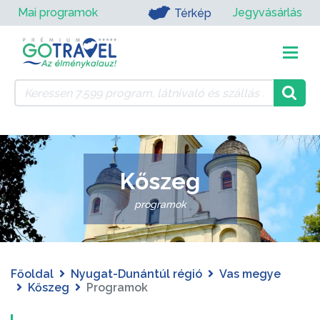
Mai programok
Jegyvásárlás
Térkép
Kőszeg
programok
Főoldal
Nyugat-Dunántúl régió
Vas megye
Kőszeg
Programok