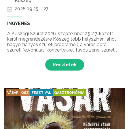
Kőszeg
2026.09.25. - 27.
INGYENES
A Kőszegi Szüret 2026. szeptember 25-27. között
kerül megrendezésre Kőszeg több helyszínén, ahol
hagyományos szüreti programok, a város bora,
szüreti felvonulás, koncertekkel, fúvós zene, szüreti
bál, szüreti karnevál és még sok meglepetés várja a
látogatókat a Nyugat-Dunántúl és Kőszeg egyik
Részletek
legnép...
VÁSÁR
ŐSZ
FESZTIVÁL
GASZTRONÓMIA