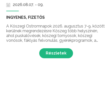
2026.08.07. - 09.
INGYENES, FIZETŐS
A Kőszegi Ostromnapok 2026. augusztus 7-9. között
kerülnek megrendezésre Kőszeg több helyszínén,
ahol puskalövések, kőszegi tornyosok, kőszegi
vonósok, fáklyás felvonulás, gyerekprogramok, a
török sereg sétája, várvédő mustra, tárlatvezetések,
vásárütés, várostrom és még sok meglepetés várja a
Részletek
látog...