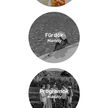
Fürdők
Mártély
Programok
Mártély