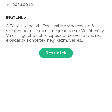
2026.09.12.
INGYENES
A Töltött Káposzta Fesztivál Mezőberény 2026.
szeptember 12-én kerül megrendezésre Mezőberény
Városi Ligetében, ahol káposztafőző verseny, színes
előadások, koncertek, helyi kézműves és
kirakodóvásár és még sok meglepetés várja a
látogatókat Mezőberény legnépszerűbb őszi
Részletek
rendezvényén!...