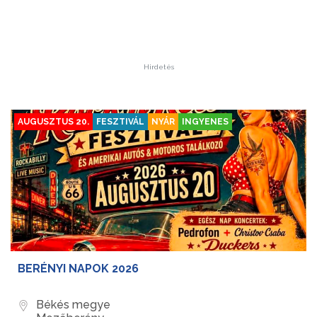
Hirdetés
AUGUSZTUS 20.
FESZTIVÁL
NYÁR
INGYENES
BERÉNYI NAPOK 2026
Békés megye