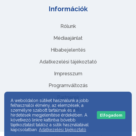
Információk
Rólunk
Médiaajánlat
Hibabejelentés
Adatkezelési tájékoztató
Impresszum
Programváltozás
Partnerek
A weboldalon sütiket használunk a jobb
felhasználói élmény, az elemzések, a
Kapcsolat
személyre szabott tartalmak és a
hirdetések megjelenítése érdekében. A
Elfogadom
következő linkre kattintva bővebb
tájékoztatást találsz a sütik használatával
kapcsolatban:
Adatkezelési tájékoztató