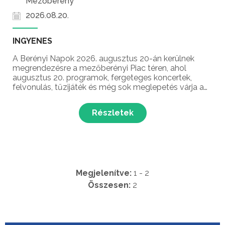
Mezőberény
2026.08.20.
INGYENES
A Berényi Napok 2026. augusztus 20-án kerülnek
megrendezésre a mezőberényi Piac téren, ahol
augusztus 20. programok, fergeteges koncertek,
felvonulás, tűzijáték és még sok meglepetés várja a
látogatókat Szent István király és az államalapítás
ünnepén!
Részletek
Megjelenítve:
1 - 2
Összesen:
2