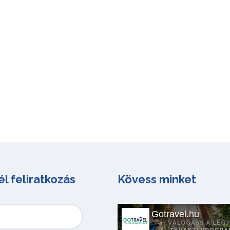
él feliratkozás
Kövess minket
Gotravel.hu