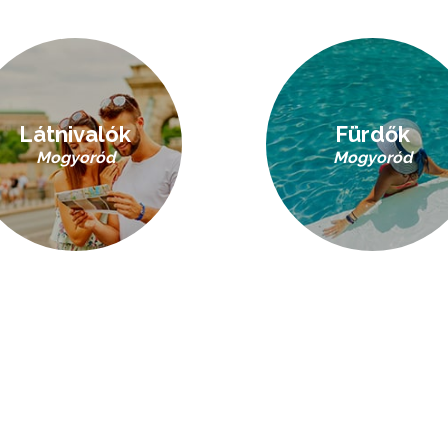
Látnivalók
Fürdők
Mogyoród
Mogyoród