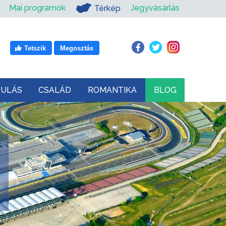
Mai programok
Jegyvásárlás
Térkép
Tetszik
Megosztás
DULÁS
CSALÁD
ROMANTIKA
BLOG