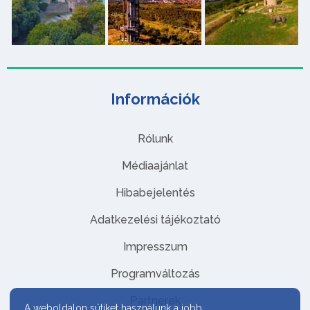
Információk
Rólunk
Médiaajánlat
Hibabejelentés
Adatkezelési tájékoztató
Impresszum
Programváltozás
Partnerek
A weboldalon sütiket használunk a jobb