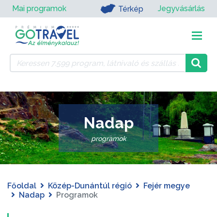
Mai programok
Jegyvásárlás
Térkép
Nadap
programok
Főoldal
Közép-Dunántúl régió
Fejér megye
Nadap
Programok