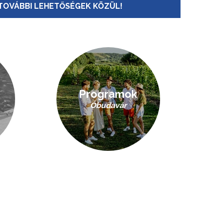
TOVÁBBI LEHETŐSÉGEK KÖZÜL!
Programok
Óbudavár