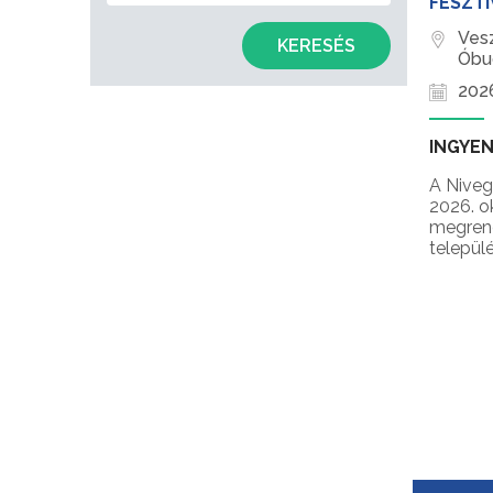
FESZTI
Ves
KERESÉS
Óbu
2026
INGYE
A Niveg
2026. o
megrend
települé
szüreti 
rendezv
várja a
felvidék