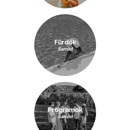
Fürdők
Sarród
Programok
Sarród