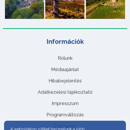
Információk
Rólunk
Médiaajánlat
Hibabejelentés
Adatkezelési tájékoztató
Impresszum
Programváltozás
Partnerek
A weboldalon sütiket használunk a jobb