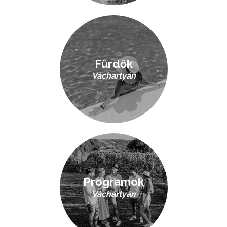
Fürdők
Váchartyán
Programok
Váchartyán