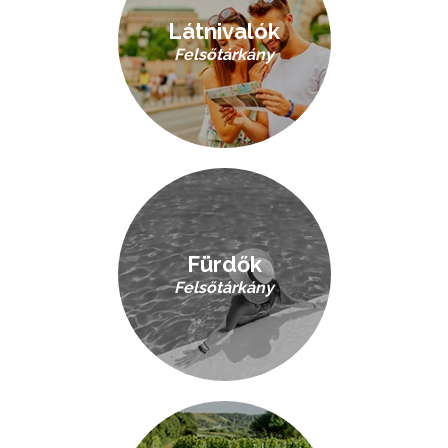
Látnivalók
Felsőtárkány
Fürdők
Felsőtárkány