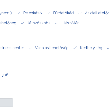
gynemű
Pelenkázó
Fürdetőkád
Asztali etető
lehetőség
Játszószoba
Játszótér
siness center
Vasalási lehetőség
Kerthelyiség
00306