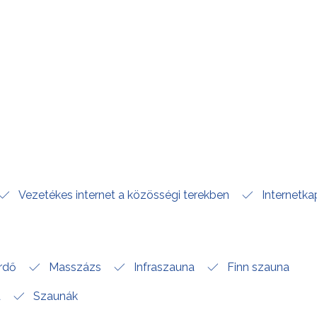
Vezetékes internet a közösségi terekben
Internetka
rdő
Masszázs
Infraszauna
Finn szauna
a
Szaunák