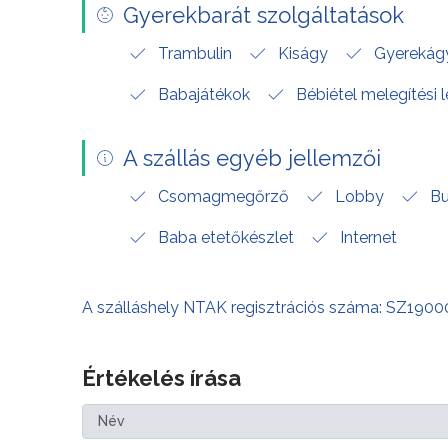
Gyerekbarát szolgáltatások
Trambulin
Kiságy
Gyereká
Babajátékok
Bébiétel melegítési 
A szállás egyéb jellemzői
Csomagmegőrző
Lobby
Bu
Baba etetőkészlet
Internet
A szálláshely NTAK regisztrációs száma: SZ190
Értékelés írása