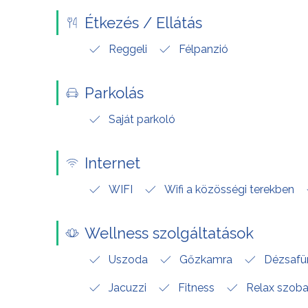
Étkezés / Ellátás
Reggeli
Félpanzió
Parkolás
Saját parkoló
Internet
WIFI
Wifi a közösségi terekben
Wellness szolgáltatások
Uszoda
Gőzkamra
Dézsafü
Jacuzzi
Fitness
Relax szob