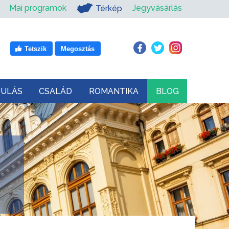
Mai programok
Jegyvásárlás
Térkép
Tetszik
Megosztás
DULÁS
CSALÁD
ROMANTIKA
BLOG