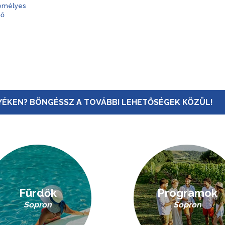
zemélyes
nő
ÉKEN? BÖNGÉSSZ A TOVÁBBI LEHETŐSÉGEK KÖZÜL!
Fürdők
Programok
Sopron
Sopron