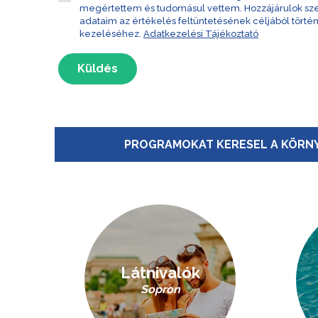
megértettem és tudomásul vettem. Hozzájárulok s
adataim az értékelés feltüntetésének céljából törté
kezeléséhez.
Adatkezelési Tájékoztató
Küldés
PROGRAMOKAT KERESEL A KÖRNY
Látnivalók
Sopron