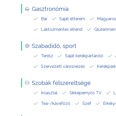
Gasztronómia
Bár
Saját étterem
Magyaro
Laktózmentes étrend
Gluténment
Szabadidő, sport
Tenisz
Saját kerékpártároló
Szervezett városnézés
Kerékpár
Szobák felszereltsége
Íróasztal
Síkképernyős TV
L
Tea-/kávéfőző
Széf
Erkély