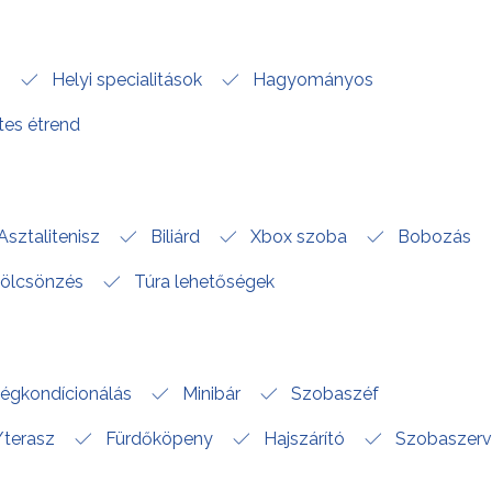
s
Helyi specialitások
Hagyományos
es étrend
Asztalitenisz
Biliárd
Xbox szoba
Bobozás
kölcsönzés
Túra lehetőségek
égkondícionálás
Minibár
Szobaszéf
/terasz
Fürdőköpeny
Hajszárító
Szobaszerv