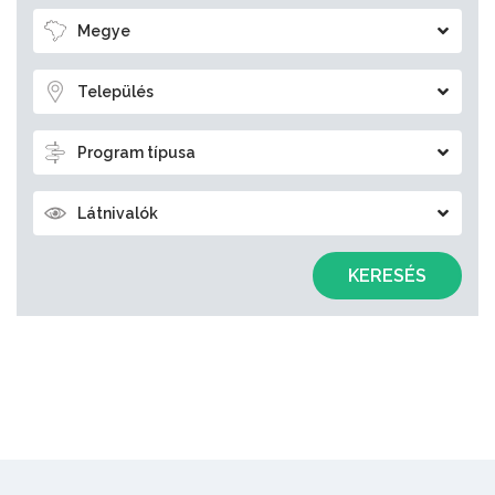
Megye
Település
Program típusa
Látnivalók
KERESÉS