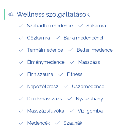
Wellness szolgáltatások
Szabadtéri medence
Sókamra
Gőzkamra
Bár a medencénél
Termálmedence
Beltéri medence
Élménymedence
Masszázs
Finn szauna
Fitness
Napozóterasz
Úszómedence
Derékmasszázs
Nyakzuhany
Masszázsfúvóka
Vízi gomba
Medencék
Szaunák