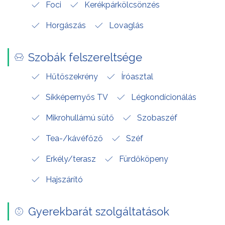
Foci
Kerékpárkölcsönzés
Horgászás
Lovaglás
Szobák felszereltsége
Hűtőszekrény
Íróasztal
Síkképernyős TV
Légkondícionálás
Mikrohullámú sütő
Szobaszéf
Tea-/kávéfőző
Széf
Erkély/terasz
Fürdőköpeny
Hajszárító
Gyerekbarát szolgáltatások