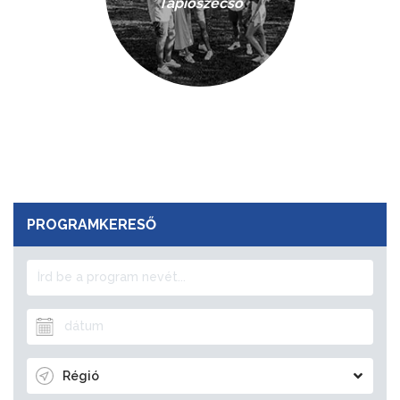
Tápiószecső
PROGRAMKERESŐ
Régió