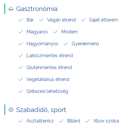
Gasztronómia
Bár
Vegán étrend
Saját étterem
Magyaros
Modern
Hagyományos
Gyerekmenü
Laktózmentes étrend
Gluténmentes étrend
Vegetáriánus étrend
Grillezési lehetőség
Szabadidő, sport
Asztalitenisz
Biliárd
Xbox szoba