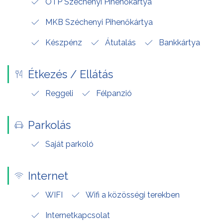
OTP Széchenyi Pihenőkártya
MKB Széchenyi Pihenőkártya
Készpénz
Átutalás
Bankkártya
Étkezés / Ellátás
Reggeli
Félpanzió
Parkolás
Saját parkoló
Internet
WIFI
Wifi a közösségi terekben
Internetkapcsolat