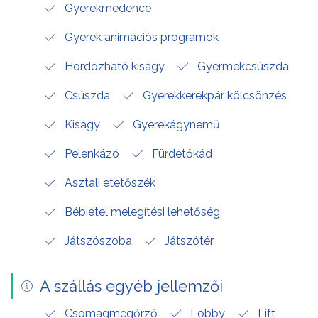
Gyerekmedence
Gyerek animációs programok
Hordozható kiságy
Gyermekcsúszda
Csúszda
Gyerekkerékpár kölcsönzés
Kiságy
Gyerekágynemű
Pelenkázó
Fürdetőkád
Asztali etetőszék
Bébiétel melegítési lehetőség
Játszószoba
Játszótér
A szállás egyéb jellemzői
Csomagmegőrző
Lobby
Lift