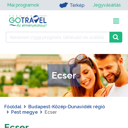
Mai programok
Jegyvásárlás
Térkép
Ecser
Főoldal
Budapest-Közép-Dunavidék régió
Pest megye
Ecser
Ecser