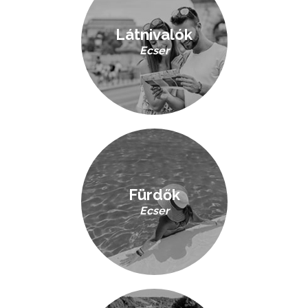
Látnivalók
Ecser
Fürdők
Ecser