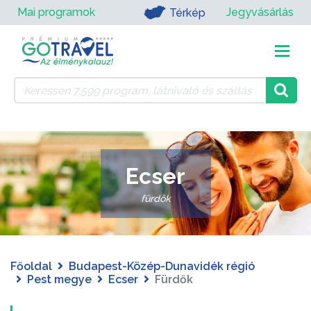
Mai programok
Jegyvásárlás
Térkép
Ecser
fürdők
Főoldal
Budapest-Közép-Dunavidék régió
Pest megye
Ecser
Fürdők