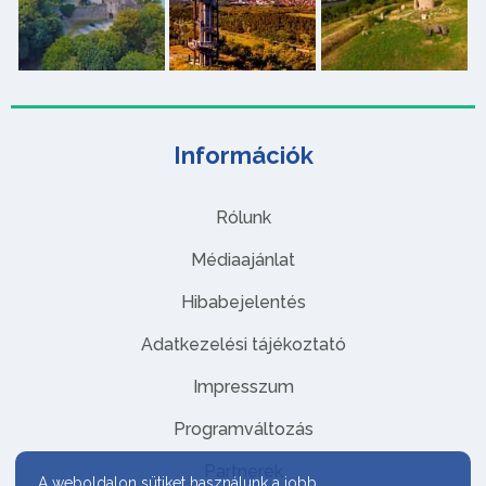
Információk
Rólunk
Médiaajánlat
Hibabejelentés
Adatkezelési tájékoztató
Impresszum
Programváltozás
Partnerek
A weboldalon sütiket használunk a jobb