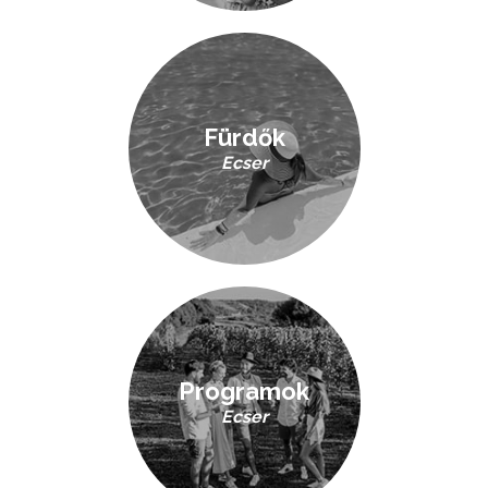
Fürdők
Ecser
Programok
Ecser