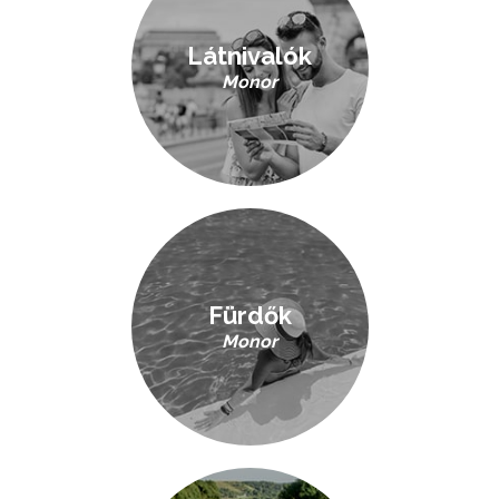
Látnivalók
Monor
Fürdők
Monor