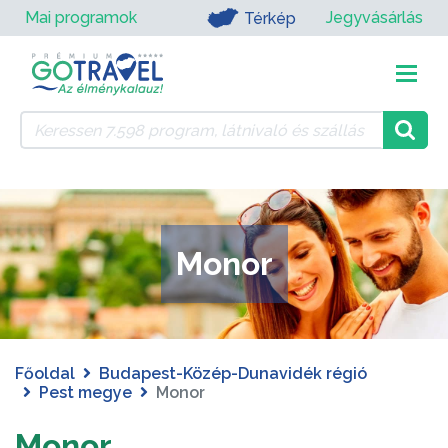
Mai programok
Jegyvásárlás
Térkép
Monor
Főoldal
Budapest-Közép-Dunavidék régió
Pest megye
Monor
Monor