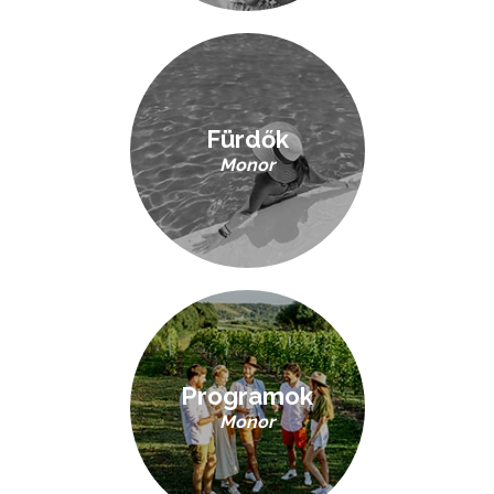
Fürdők
Monor
Programok
Monor