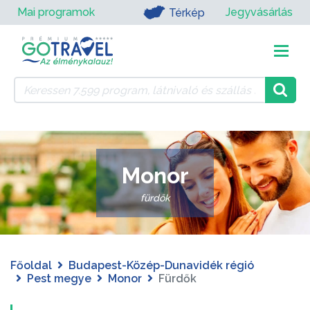
Mai programok
Jegyvásárlás
Térkép
Monor
fürdők
Főoldal
Budapest-Közép-Dunavidék régió
Pest megye
Monor
Fürdők