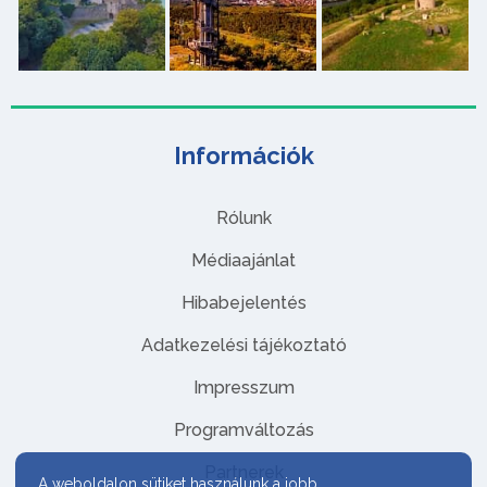
Információk
Rólunk
Médiaajánlat
Hibabejelentés
Adatkezelési tájékoztató
Impresszum
Programváltozás
Partnerek
A weboldalon sütiket használunk a jobb