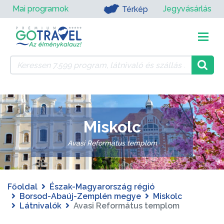
Mai programok
Jegyvásárlás
Térkép
Miskolc
Avasi Református templom
Főoldal
Észak-Magyarország régió
Borsod-Abaúj-Zemplén megye
Miskolc
Látnivalók
Avasi Református templom