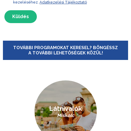
kezeléséhez.
Adatkezelési Tájékoztató
Küldés
TOVÁBBI PROGRAMOKAT KERESEL? BÖNGÉSSZ
A TOVÁBBI LEHETŐSÉGEK KÖZÜL!
Látnivalók
Miskolc