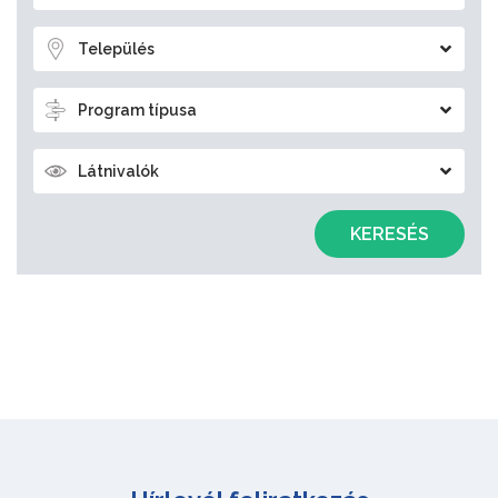
Település
Program típusa
Látnivalók
KERESÉS