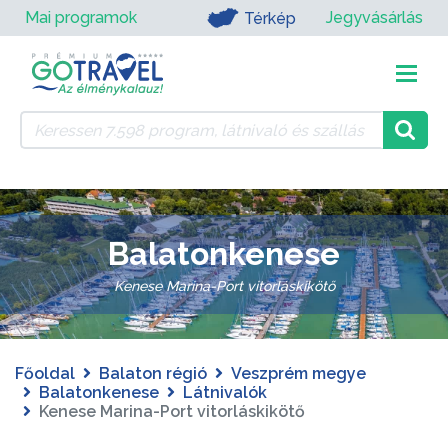
Mai programok
Jegyvásárlás
Térkép
Balatonkenese
Kenese Marina-Port vitorláskikötő
Főoldal
Balaton régió
Veszprém megye
Balatonkenese
Látnivalók
Kenese Marina-Port vitorláskikötő