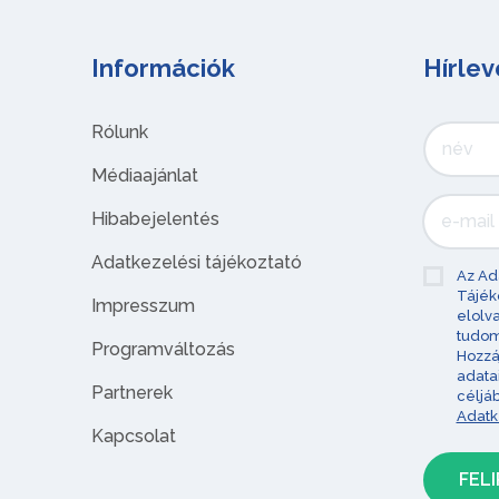
Információk
Hírlev
Rólunk
Médiaajánlat
Hibabejelentés
Adatkezelési tájékoztató
Az Ad
Tájék
Impresszum
elolv
tudom
Programváltozás
Hozzá
adata
Partnerek
céljá
Adatk
Kapcsolat