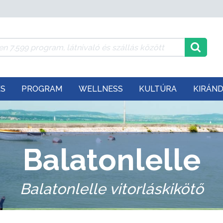
ÉS
PROGRAM
WELLNESS
KULTÚRA
KIRÁN
Balatonlelle
Balatonlelle vitorláskikötő