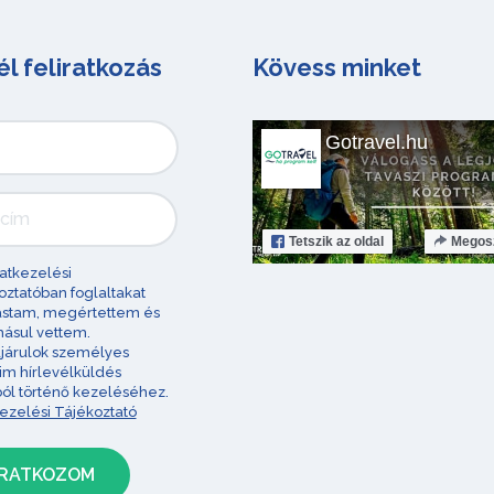
él feliratkozás
Kövess minket
Gotravel.hu
Tetszik
az oldal
Megos
atkezelési
oztatóban foglaltakat
astam, megértettem és
ásul vettem.
járulok személyes
im hírlevélküldés
ból történő kezeléséhez.
ezelési Tájékoztató