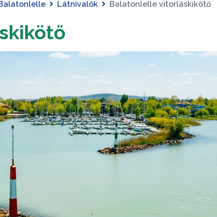
Balatonlelle
Látnivalók
Balatonlelle vitorláskikötő
áskikötő