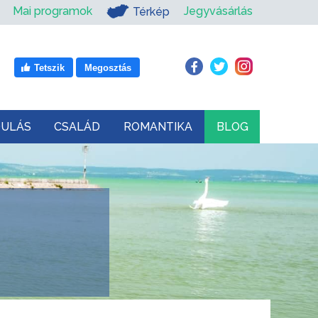
Mai programok
Jegyvásárlás
Térkép
Tetszik
Megosztás
DULÁS
CSALÁD
ROMANTIKA
BLOG