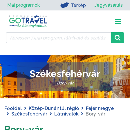
Mai programok
Jegyvásárlás
Térkép
Székesfehérvár
Bory-vár
Főoldal
Közép-Dunántúl régió
Fejér megye
Székesfehérvár
Látnivalók
Bory-vár
Bory-vár