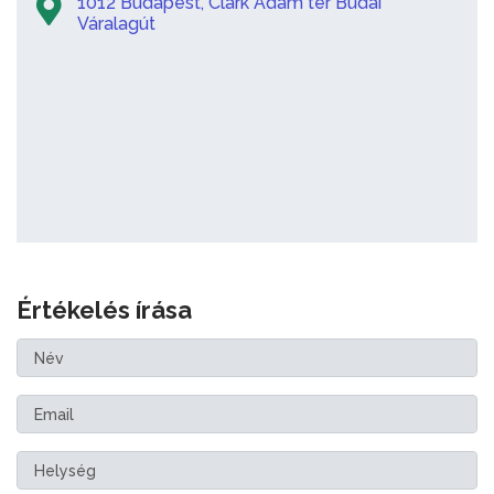
1012 Budapest, Clark Ádám tér Budai
Váralagút
Értékelés írása