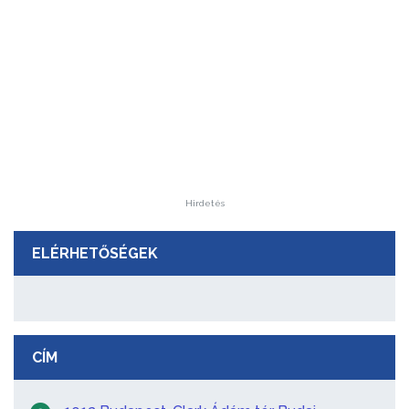
Hirdetés
ELÉRHETŐSÉGEK
CÍM