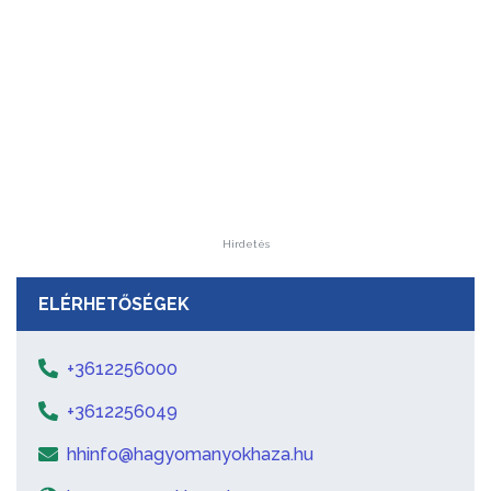
Hirdetés
ELÉRHETŐSÉGEK
+3612256000
+3612256049
hhinfo@hagyomanyokhaza.hu