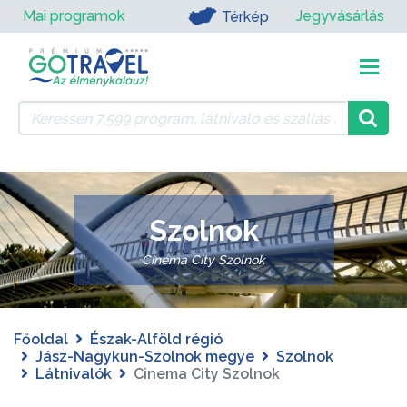
Mai programok
Jegyvásárlás
Térkép
Szolnok
Cinema City Szolnok
Főoldal
Észak-Alföld régió
Jász-Nagykun-Szolnok megye
Szolnok
Látnivalók
Cinema City Szolnok