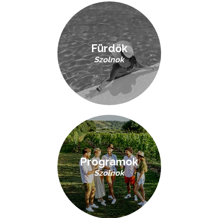
Fürdők
Szolnok
Programok
Szolnok