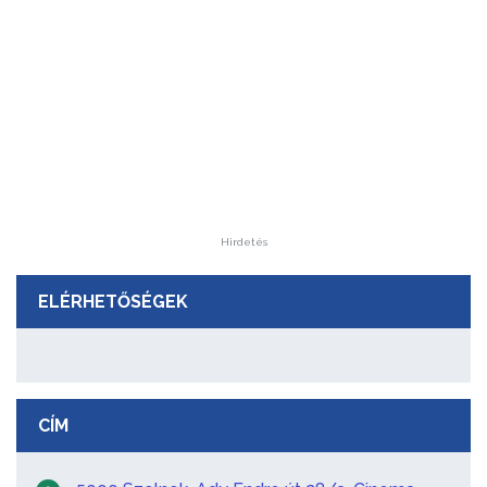
Hirdetés
ELÉRHETŐSÉGEK
CÍM