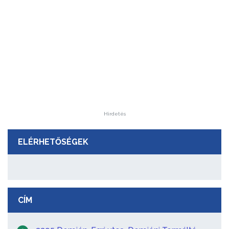
Hirdetés
ELÉRHETŐSÉGEK
CÍM