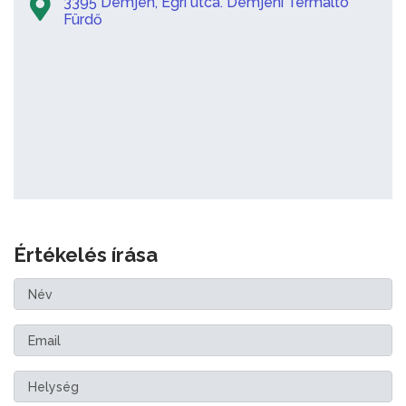
3395 Demjén, Egri utca. Demjéni Termáltó
Fürdő
Értékelés írása