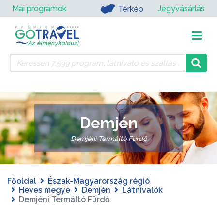
Mai programok
Jegyvásárlás
Térkép
Demjén
Demjéni Termáltó Fürdő
Főoldal
Észak-Magyarország régió
Heves megye
Demjén
Látnivalók
Demjéni Termáltó Fürdő