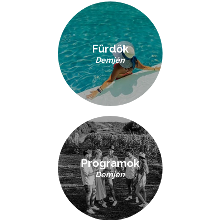
Fürdők
Demjén
Programok
Demjén