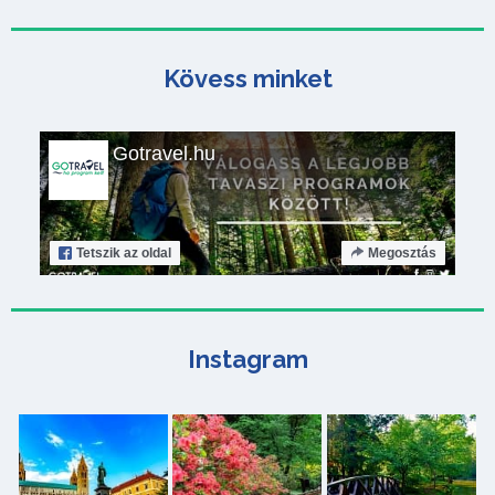
Kövess minket
Gotravel.hu
Tetszik
az oldal
Megosztás
Instagram