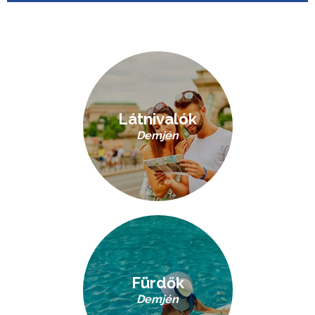
Látnivalók
Demjén
Fürdők
Demjén