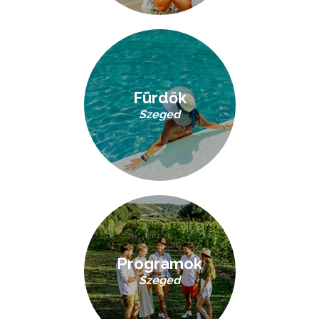
Fürdők
Szeged
Programok
Szeged