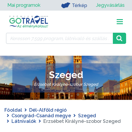
Mai programok
Jegyvásárlás
Térkép
Szeged
Erzsébet Királyné-szobor Szeged
Főoldal
Dél-Alföld régió
Csongrád-Csanád megye
Szeged
Látnivalók
Erzsébet Királyné-szobor Szeged