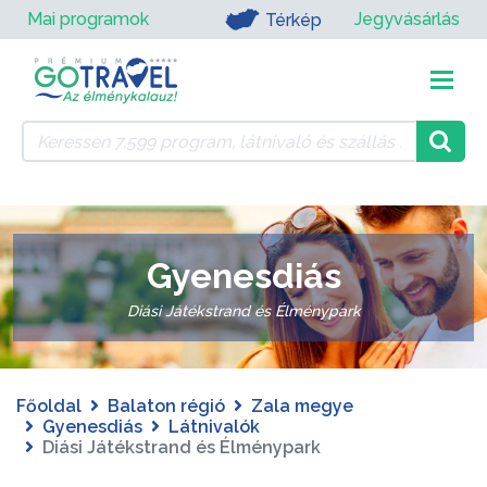
Mai programok
Jegyvásárlás
Térkép
Gyenesdiás
Diási Játékstrand és Élménypark
Főoldal
Balaton régió
Zala megye
Gyenesdiás
Látnivalók
Diási Játékstrand és Élménypark