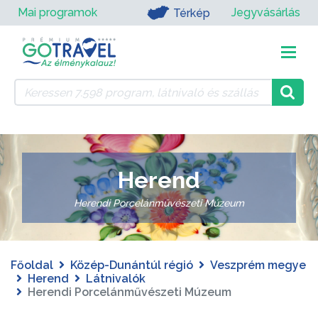
Mai programok
Jegyvásárlás
Térkép
Herend
Herendi Porcelánművészeti Múzeum
Főoldal
Közép-Dunántúl régió
Veszprém megye
Herend
Látnivalók
Herendi Porcelánművészeti Múzeum