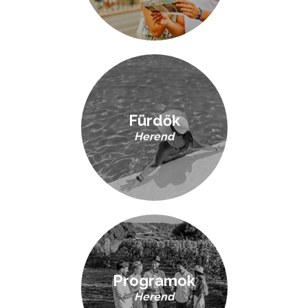
Fürdők
Herend
Programok
Herend