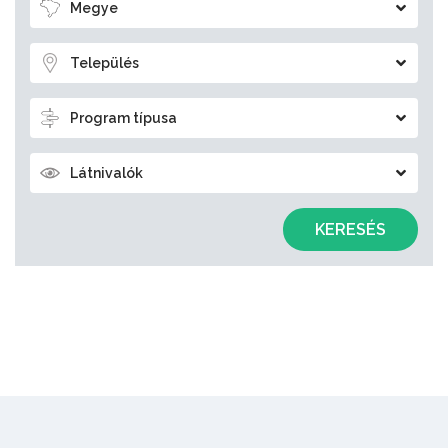
Megye
Település
Program típusa
Látnivalók
KERESÉS