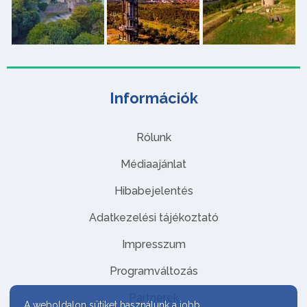
Információk
Rólunk
Médiaajánlat
Hibabejelentés
Adatkezelési tájékoztató
Impresszum
Programváltozás
Partnerek
A weboldalon sütiket használunk a jobb