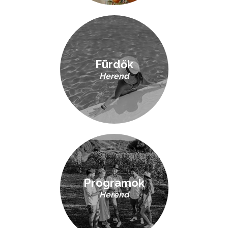
Fürdők
Herend
Programok
Herend