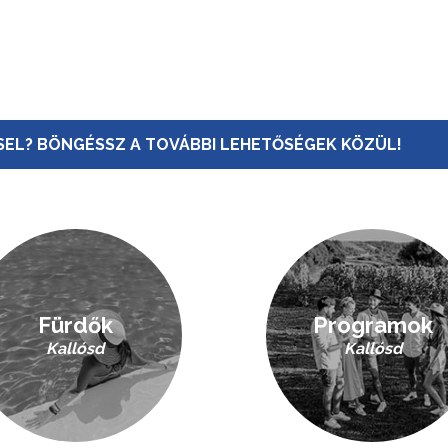
EL? BÖNGÉSSZ A TOVÁBBI LEHETŐSÉGEK KÖZÜL!
Fürdők
Programok
Kallósd
Kallósd