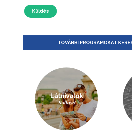
Küldés
TOVÁBBI PROGRAMOKAT KERES
Látnivalók
Kallósd