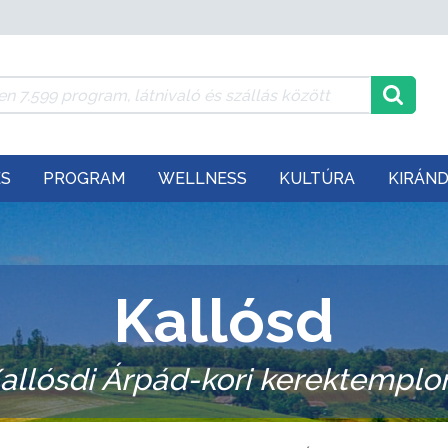
ÉS
PROGRAM
WELLNESS
KULTÚRA
KIRÁN
Kallósd
allósdi Árpád-kori kerektempl