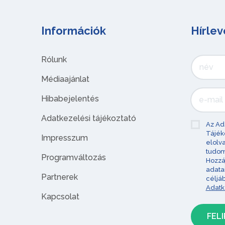
Információk
Hírlev
Rólunk
Médiaajánlat
Hibabejelentés
Adatkezelési tájékoztató
Az Ad
Tájék
Impresszum
elolv
tudom
Programváltozás
Hozzá
adata
Partnerek
céljá
Adatk
Kapcsolat