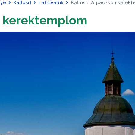
gye
Kallósd
Látnivalók
Kallósdi Árpád-kori kerek
ri kerektemplom