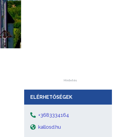
Hirdetés
ELÉRHETŐSÉGEK
+3683334164
kallosd.hu