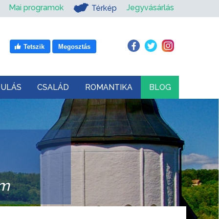
Mai programok
Jegyvásárlás
Térkép
Tetszik
Megosztás
DULÁS
CSALÁD
ROMANTIKA
BLOG
om