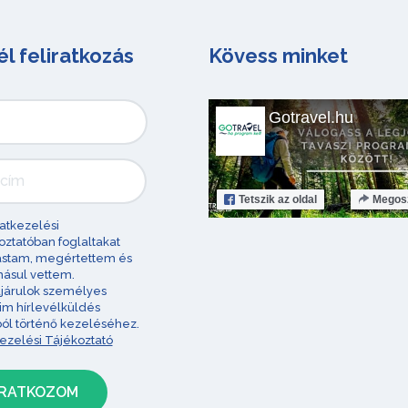
él feliratkozás
Kövess minket
Gotravel.hu
Tetszik
az oldal
Megos
atkezelési
oztatóban foglaltakat
astam, megértettem és
ásul vettem.
járulok személyes
im hírlevélküldés
ból történő kezeléséhez.
ezelési Tájékoztató