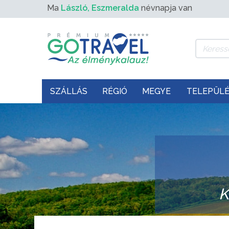
Ma
László, Eszmeralda
névnapja van
SZÁLLÁS
RÉGIÓ
MEGYE
TELEPÜL
K