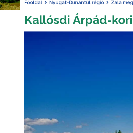
Főoldal
Nyugat-Dunántúl régió
Zala me
Kallósdi Árpád-ko