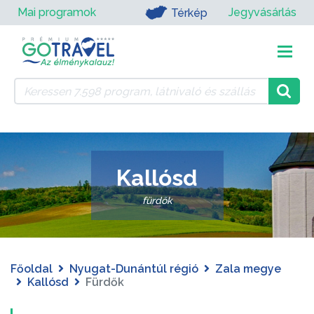
Mai programok
Jegyvásárlás
Térkép
Kallósd
fürdők
Főoldal
Nyugat-Dunántúl régió
Zala megye
Kallósd
Fürdők