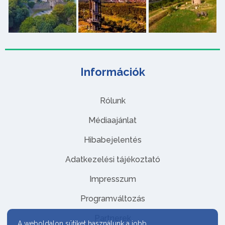
Információk
Rólunk
Médiaajánlat
Hibabejelentés
Adatkezelési tájékoztató
Impresszum
Programváltozás
Partnerek
A weboldalon sütiket használunk a jobb