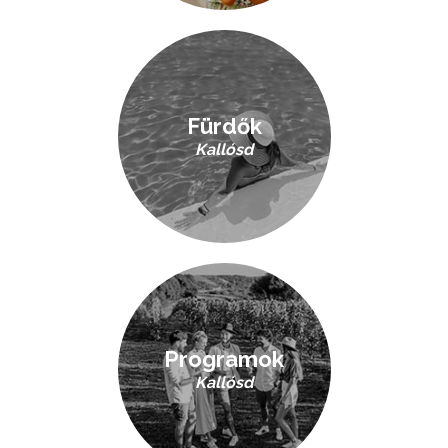
Fürdők
Kallósd
Programok
Kallósd