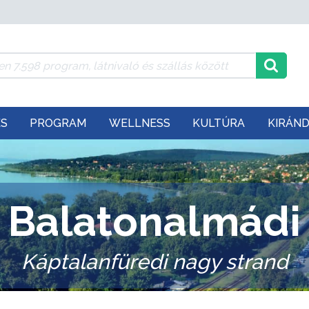
ÉS
PROGRAM
WELLNESS
KULTÚRA
KIRÁN
Balatonalmádi
Káptalanfüredi nagy strand