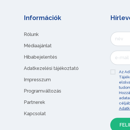
Információk
Hírlev
Rólunk
Médiaajánlat
Hibabejelentés
Adatkezelési tájékoztató
Az Ad
Tájék
Impresszum
elolv
tudom
Programváltozás
Hozzá
adata
Partnerek
céljá
Adatk
Kapcsolat