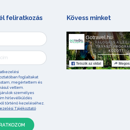
él feliratkozás
Kövess minket
Gotravel.hu
Tetszik
az oldal
Megos
atkezelési
oztatóban foglaltakat
astam, megértettem és
ásul vettem.
járulok személyes
im hírlevélküldés
ból történő kezeléséhez.
ezelési Tájékoztató