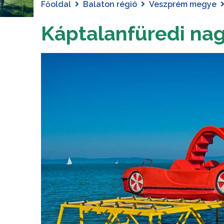
Főoldal
Balaton régió
Veszprém megye
Káptalanfüredi nag