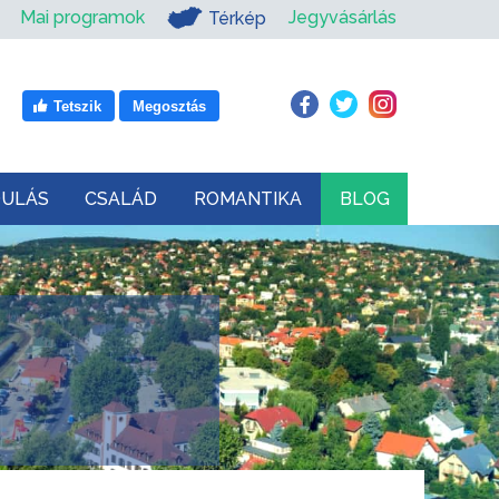
Mai programok
Jegyvásárlás
Térkép
Tetszik
Megosztás
DULÁS
CSALÁD
ROMANTIKA
BLOG