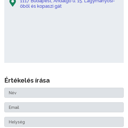
1117 Budapest, Andalgó u. 15. Lágymányosi-
öböl és kopaszi gát
Értékelés írása