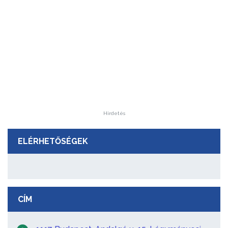
Hirdetés
ELÉRHETŐSÉGEK
CÍM